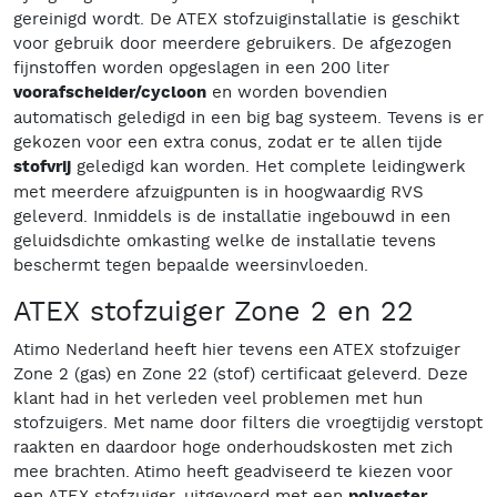
gereinigd wordt. De ATEX stofzuiginstallatie is geschikt
voor gebruik door meerdere gebruikers. De afgezogen
fijnstoffen worden opgeslagen in een 200 liter
voorafscheider/cycloon
en worden bovendien
automatisch geledigd in een big bag systeem. Tevens is er
gekozen voor een extra conus, zodat er te allen tijde
stofvrij
geledigd kan worden. Het complete leidingwerk
met meerdere afzuigpunten is in hoogwaardig RVS
geleverd. Inmiddels is de installatie ingebouwd in een
geluidsdichte omkasting welke de installatie tevens
beschermt tegen bepaalde weersinvloeden.
ATEX stofzuiger Zone 2 en 22
Atimo Nederland heeft hier tevens een ATEX stofzuiger
Zone 2 (gas) en Zone 22 (stof) certificaat geleverd. Deze
klant had in het verleden veel problemen met hun
stofzuigers. Met name door filters die vroegtijdig verstopt
raakten en daardoor hoge onderhoudskosten met zich
mee brachten. Atimo heeft geadviseerd te kiezen voor
een ATEX stofzuiger, uitgevoerd met een