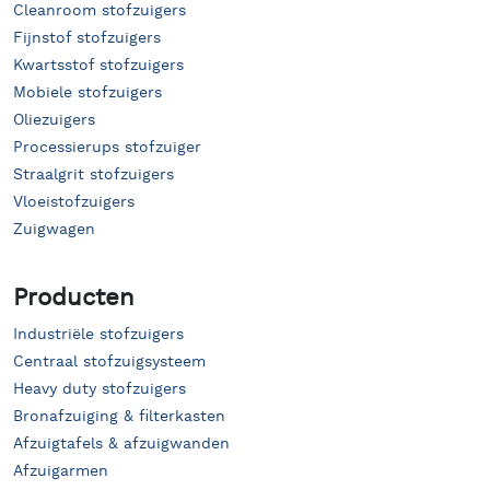
Cleanroom stofzuigers
Fijnstof stofzuigers
Kwartsstof stofzuigers
Mobiele stofzuigers
Oliezuigers
Processierups stofzuiger
Straalgrit stofzuigers
Vloeistofzuigers
Zuigwagen
Producten
Industriële stofzuigers
Centraal stofzuigsysteem
Heavy duty stofzuigers
Bronafzuiging & filterkasten
Afzuigtafels & afzuigwanden
Afzuigarmen