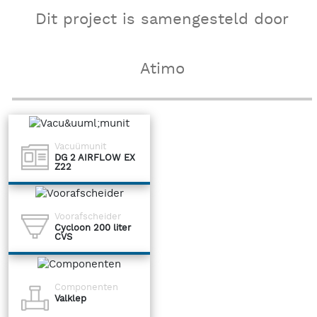
Dit project is samengesteld door
Atimo
Vacuümunit
DG 2 AIRFLOW EX
Z22
Voorafscheider
Cycloon 200 liter
CVS
Componenten
Valklep