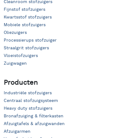
Cleanroom stofzuigers
Fijnstof stofzuigers
Kwartsstof stofzuigers
Mobiele stofzuigers
Oliezuigers
Processierups stofzuiger
Straalgrit stofzuigers
Vloeistofzuigers
Zuigwagen
Producten
Industriële stofzuigers
Centraal stofzuigsysteem
Heavy duty stofzuigers
Bronafzuiging & filterkasten
Afzuigtafels & afzuigwanden
Afzuigarmen