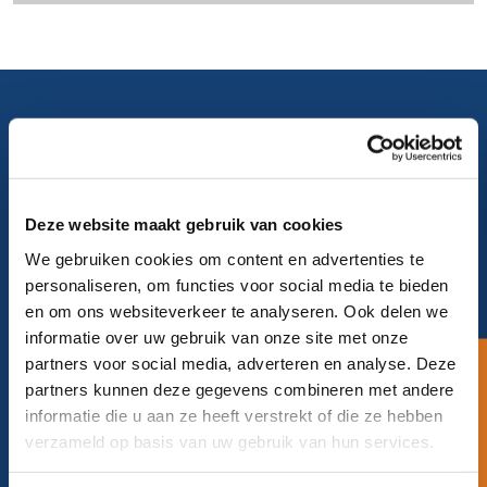
Stel uw vraag.
En wij nemen snel contact met u
Deze website maakt gebruik van cookies
op.
We gebruiken cookies om content en advertenties te
personaliseren, om functies voor social media te bieden
en om ons websiteverkeer te analyseren. Ook delen we
informatie over uw gebruik van onze site met onze
Uw vraag bij ons neerleggen
partners voor social media, adverteren en analyse. Deze
Een korte vraag
partners kunnen deze gegevens combineren met andere
informatie die u aan ze heeft verstrekt of die ze hebben
verzameld op basis van uw gebruik van hun services.