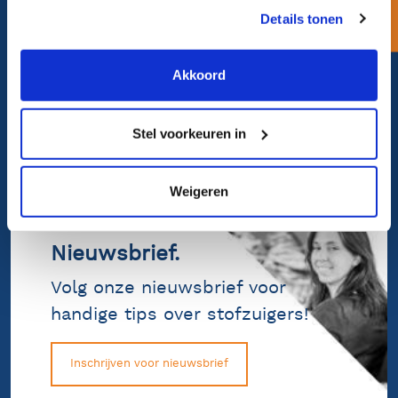
Direct contact.
Details tonen
Bel ons op 072 562 80 88
en spreek een specialist
Akkoord
Atimo bellen
Stel voorkeuren in
Weigeren
Nieuwsbrief.
Volg onze nieuwsbrief voor
handige tips over stofzuigers!
Inschrijven voor nieuwsbrief