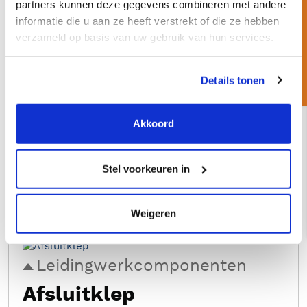
Een korte vraag
partners kunnen deze gegevens combineren met andere
informatie die u aan ze heeft verstrekt of die ze hebben
Leidingwerkcomponenten
verzameld op basis van uw gebruik van hun services.
Verbindingsstuk slang
Details tonen
Staal
Diverse maten
Optie: RVS
Akkoord
Stel voorkeuren in
Offerte aanvragen
Advies aanvragen
Weigeren
Leidingwerkcomponenten
Afsluitklep