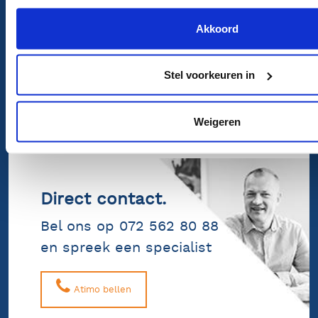
En wij nemen snel contact met u
Akkoord
op.
Stel voorkeuren in
Uw vraag bij ons neerleggen
Weigeren
Direct contact.
Bel ons op 072 562 80 88
en spreek een specialist
Atimo bellen