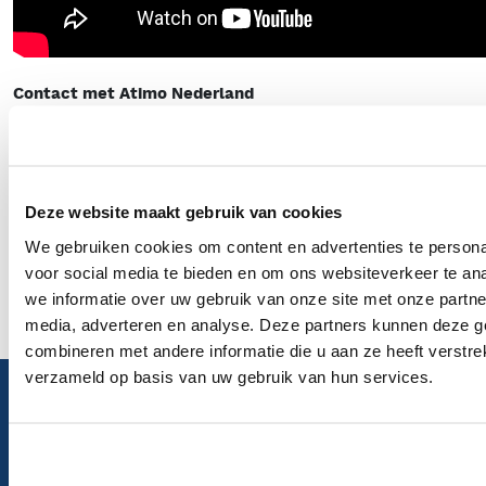
Contact met Atimo Nederland
Heeft u vragen? Of wilt u weten welke industriële
landbouwstofzuiger het meest geschikt is voor uw
bedrijfssituatie? Neem dan gerust en vrijblijvend contact
met ons op via
072 562 8088
of mail naar
info@atimo-
Deze website maakt gebruik van cookies
nederland.nl
.
We gebruiken cookies om content en advertenties te persona
Neem contact op
voor social media te bieden en om ons websiteverkeer te an
we informatie over uw gebruik van onze site met onze partne
media, adverteren en analyse. Deze partners kunnen deze 
combineren met andere informatie die u aan ze heeft verstre
verzameld op basis van uw gebruik van hun services.
Stel uw vraag.