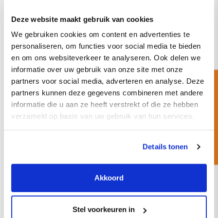
ECO DCE / M
Deze website maakt gebruik van cookies
Elektrisch
We gebruiken cookies om content en advertenties te
3
1 motor
Patroonfilter
1300 m
/uur luchtdebiet
personaliseren, om functies voor social media te bieden
Optie: 6 modellen
en om ons websiteverkeer te analyseren. Ook delen we
informatie over uw gebruik van onze site met onze
partners voor social media, adverteren en analyse. Deze
Een korte vraag
Offerte aanvragen
Advies aanvragen
partners kunnen deze gegevens combineren met andere
informatie die u aan ze heeft verstrekt of die ze hebben
verzameld op basis van uw gebruik van hun services.
Details tonen
Delfin
ZFR EV ATEX
Akkoord
Elektrisch
Stel voorkeuren in