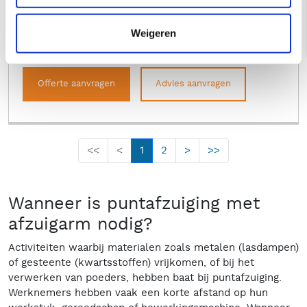
380 Volt
0,75, 2,6 of 4,8 kW
ATEX Z20 inwendig + Z21/22 uitwendig
Weigeren
3
1.000 t/m 2.700 m
/uur luchtdebiet
Offerte aanvragen
Advies aanvragen
<<
<
1
2
>
>>
Wanneer is puntafzuiging met
afzuigarm nodig?
Activiteiten waarbij materialen zoals metalen (lasdampen)
of gesteente (kwartsstoffen) vrijkomen, of bij het
verwerken van poeders, hebben baat bij puntafzuiging.
Werknemers hebben vaak een korte afstand op hun