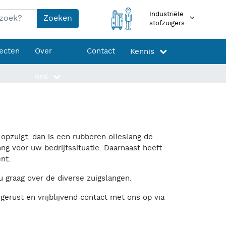
Industriële
Zoeken
stofzuigers
jecten
Over
Contact
Kennis
ons
opzuigt, dan is een rubberen olieslang de
ng voor uw bedrijfssituatie. Daarnaast heeft
nt.
 u graag over de diverse zuigslangen.
gerust en vrijblijvend contact met ons op via