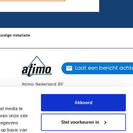
undige installatie
Laat een bericht acht
Atimo Nederland BV
Kabelstraat 33
1749 DM Warmenhuizen
Akkoord
T
072 562 80 88
al media te
E
info@atimo-nederland.nl
van onze site
Stel voorkeuren in
 gegevens
 op basis van