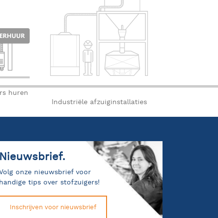
ers huren
Industriële afzuiginstallaties
Nieuwsbrief.
Volg onze nieuwsbrief voor
handige tips over stofzuigers!
Inschrijven voor nieuwsbrief