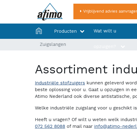
Vrijblijvend advies aanvrage
Home
Wat wilt u
Producten
Zuigslangen
opzuigen?
Assortiment indu
Industriële stofzuigers
kunnen geleverd worden
beste oplossing voor u. Gaat u opzuigen in e
Atimo Nederland ook diverse antistatische, po
Welke industriële zuigslang voor u geschikt is
Heeft u vragen? Of wilt u weten welk industri
072 562 8088
of mail naar
info@atimo-nederl