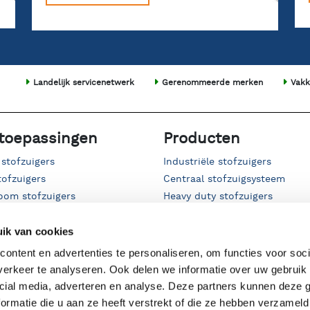
Landelijk servicenetwerk
Gerenommeerde merken
Vakk
toepassingen
Producten
 stofzuigers
Industriële stofzuigers
tofzuigers
Centraal stofzuigsysteem
oom stofzuigers
Heavy duty stofzuigers
f stofzuigers
Bronafzuiging & filterkasten
stof stofzuigers
Afzuigtafels & afzuigwanden
ik van cookies
e stofzuigers
Afzuigarmen
ontent en advertenties te personaliseren, om functies voor soci
gers
Voorafscheiders & cyclonen
erkeer te analyseren. Ook delen we informatie over uw gebruik 
sierups stofzuiger
Accessoires & filters
cial media, adverteren en analyse. Deze partners kunnen deze
rit stofzuigers
Venturi's & hogedrukreinigers
ormatie die u aan ze heeft verstrekt of die ze hebben verzameld