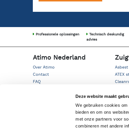
Professionele oplossingen
Technisch deskundig
advies
Atimo Nederland
Zuig
Over Atimo
Asbest
Contact
ATEX s
FAQ
Cleanr
Fijnsto
Kwarts
Deze website maakt gebru
Mobiel
We gebruiken cookies om c
Oliezui
bieden en om ons websitev
Proces
met onze partners voor so
Straalg
combineren met andere inf