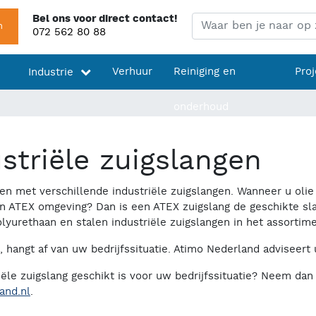
Bel ons voor direct contact!
Zoeken
n
072 562 80 88
Verhuur
Reiniging en
Pro
Industrie
onderhoud
striële zuigslangen
 met verschillende industriële zuigslangen. Wanneer u olie 
en ATEX omgeving? Dan is een ATEX zuigslang de geschikte sla
lyurethaan en stalen industriële zuigslangen in het assortime
, hangt af van uw bedrijfssituatie. Atimo Nederland adviseert
ële zuigslang geschikt is voor uw bedrijfssituatie? Neem dan 
and.nl
.