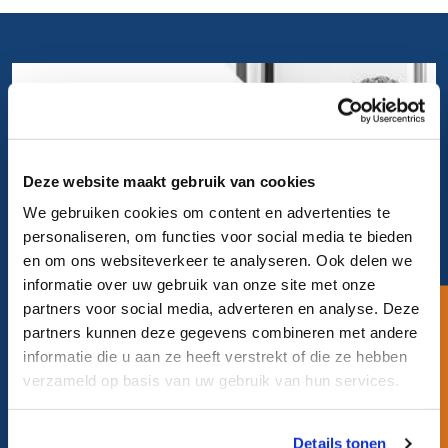
Stel uw vraag.
En wij nemen snel contact met u
Deze website maakt gebruik van cookies
op.
We gebruiken cookies om content en advertenties te
personaliseren, om functies voor social media te bieden
en om ons websiteverkeer te analyseren. Ook delen we
Uw vraag bij ons neerleggen
informatie over uw gebruik van onze site met onze
partners voor social media, adverteren en analyse. Deze
Een korte vraag
partners kunnen deze gegevens combineren met andere
informatie die u aan ze heeft verstrekt of die ze hebben
verzameld op basis van uw gebruik van hun services.
Direct contact.
Details tonen