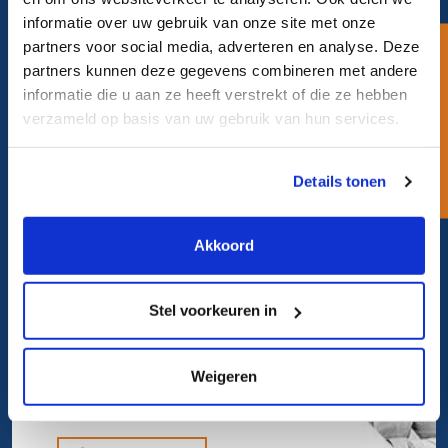
informatie over uw gebruik van onze site met onze
Stel uw vraag.
partners voor social media, adverteren en analyse. Deze
Een korte vraag
partners kunnen deze gegevens combineren met andere
En wij nemen snel contact met u
informatie die u aan ze heeft verstrekt of die ze hebben
op.
verzameld op basis van uw gebruik van hun services.
Details tonen
Uw vraag bij ons neerleggen
Akkoord
Stel voorkeuren in
Direct contact.
Bel ons op 072 562 80 88
Weigeren
en spreek een specialist