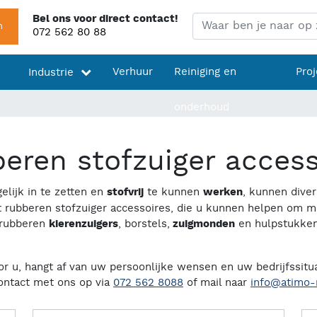
Bel ons voor direct contact!
Zoeken
n
072 562 80 88
Verhuur
Reiniging en
Pro
Industrie
onderhoud
eren stofzuiger access
elijk in te zetten en
stofvrij
te kunnen
werken
, kunnen diver
 rubberen stofzuiger accessoires, die u kunnen helpen om m
 rubberen
kierenzuigers
, borstels,
zuigmonden
en hulpstukken 
or u, hangt af van uw persoonlijke wensen en uw bedrijfssitua
contact met ons op via
072 562 8088
of mail naar
info@atimo-