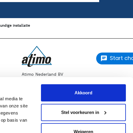
undige installatie
Start ch
Atimo Nederland BV
Kabelstraat 33
1749 DM Warmenhuizen
Akkoord
T
072 562 80 88
al media te
E
info@atimo-nederland.nl
van onze site
Stel voorkeuren in
 gegevens
 op basis van
uigers
Weigeren