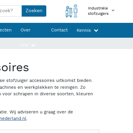
Industriële
Zoeken
stofzuigers
jecten
Over
Contact
Kennis
ons
oires
se stofzuiger accessoires uitkomst bieden.
achines en werkplekken te reinigen. Zo
voor schrapen in diverse soorten, kleuren
tie. Wij adviseren u graag over de
nederland.nl
.