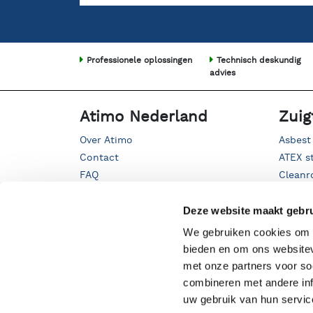
Professionele oplossingen
Technisch deskundig
advies
Atimo Nederland
Zuig
Over Atimo
Asbest
Contact
ATEX s
FAQ
Cleanr
Fijnsto
Kwarts
Deze website maakt gebru
Mobiel
We gebruiken cookies om c
Oliezui
bieden en om ons websitev
Proces
met onze partners voor so
Straalg
combineren met andere inf
Vloeist
uw gebruik van hun servic