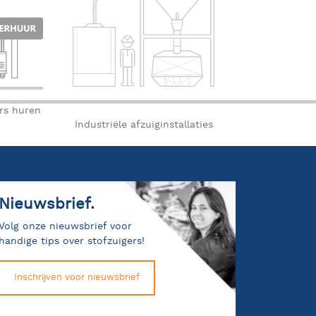
ers huren
Industriële afzuiginstallaties
Nieuwsbrief.
Volg onze nieuwsbrief voor
handige tips over stofzuigers!
Inschrijven voor nieuwsbrief