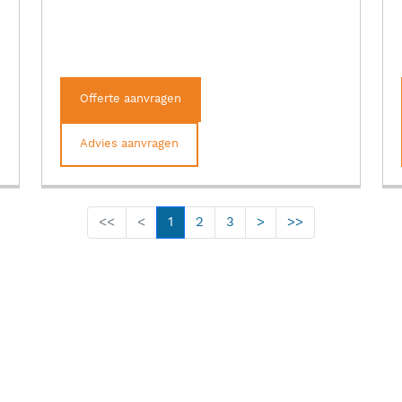
Offerte aanvragen
Advies aanvragen
<<
<
1
2
3
>
>>