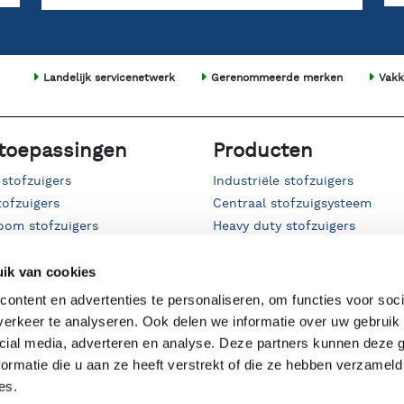
Landelijk servicenetwerk
Gerenommeerde merken
Vakk
toepassingen
Producten
 stofzuigers
Industriële stofzuigers
tofzuigers
Centraal stofzuigsysteem
oom stofzuigers
Heavy duty stofzuigers
f stofzuigers
Bronafzuiging & filterkasten
stof stofzuigers
Afzuigtafels & afzuigwanden
ik van cookies
e stofzuigers
Afzuigarmen
ontent en advertenties te personaliseren, om functies voor soci
gers
Voorafscheiders & cyclonen
erkeer te analyseren. Ook delen we informatie over uw gebruik 
sierups stofzuiger
Accessoires & filters
cial media, adverteren en analyse. Deze partners kunnen deze
rit stofzuigers
Venturi's & hogedrukreinigers
ormatie die u aan ze heeft verstrekt of die ze hebben verzameld
ofzuigers
Tweedehands industriële stofz
es.